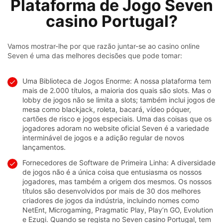
Plataforma de Jogo Seven
casino Portugal?
Vamos mostrar-lhe por que razão juntar-se ao casino online
Seven é uma das melhores decisões que pode tomar:
Uma Biblioteca de Jogos Enorme: A nossa plataforma tem
mais de 2.000 títulos, a maioria dos quais são slots. Mas o
lobby de jogos não se limita a slots; também inclui jogos de
mesa como blackjack, roleta, bacará, vídeo póquer,
cartões de risco e jogos especiais. Uma das coisas que os
jogadores adoram no website oficial Seven é a variedade
interminável de jogos e a adição regular de novos
lançamentos.
Fornecedores de Software de Primeira Linha: A diversidade
de jogos não é a única coisa que entusiasma os nossos
jogadores, mas também a origem dos mesmos. Os nossos
títulos são desenvolvidos por mais de 30 dos melhores
criadores de jogos da indústria, incluindo nomes como
NetEnt, Microgaming, Pragmatic Play, Play’n GO, Evolution
e Ezugi. Quando se regista no Seven casino Portugal, tem