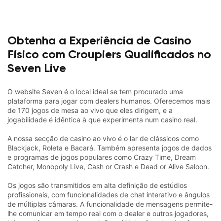
Obtenha a Experiência de Casino
Físico com Croupiers Qualificados no
Seven Live
O website Seven é o local ideal se tem procurado uma
plataforma para jogar com dealers humanos. Oferecemos mais
de 170 jogos de mesa ao vivo que eles dirigem, e a
jogabilidade é idêntica à que experimenta num casino real.
A nossa secção de casino ao vivo é o lar de clássicos como
Blackjack, Roleta e Bacará. Também apresenta jogos de dados
e programas de jogos populares como Crazy Time, Dream
Catcher, Monopoly Live, Cash or Crash e Dead or Alive Saloon.
Os jogos são transmitidos em alta definição de estúdios
profissionais, com funcionalidades de chat interativo e ângulos
de múltiplas câmaras. A funcionalidade de mensagens permite-
lhe comunicar em tempo real com o dealer e outros jogadores,