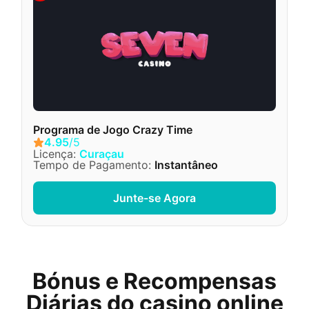
Programa de Jogo Crazy Time
4.95
/5
Licença:
Curaçau
Tempo de Pagamento:
Instantâneo
Junte-se Agora
Bónus e Recompensas
Diárias do casino online