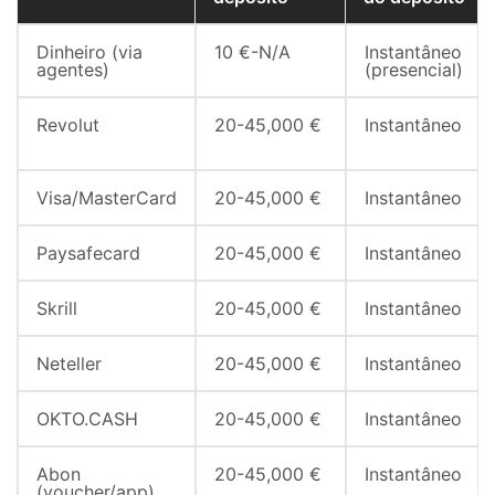
Dinheiro (via
10 €-N/A
Instantâneo
agentes)
(presencial)
Revolut
20-45,000 €
Instantâneo
Visa/MasterCard
20-45,000 €
Instantâneo
Paysafecard
20-45,000 €
Instantâneo
Skrill
20-45,000 €
Instantâneo
Neteller
20-45,000 €
Instantâneo
OKTO.CASH
20-45,000 €
Instantâneo
Abon
20-45,000 €
Instantâneo
(voucher/app)