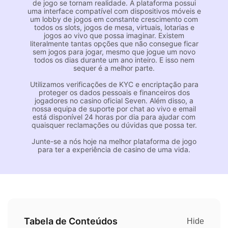
de jogo se tornam realidade. A plataforma possui
uma interface compatível com dispositivos móveis e
um lobby de jogos em constante crescimento com
todos os slots, jogos de mesa, virtuais, lotarias e
jogos ao vivo que possa imaginar. Existem
literalmente tantas opções que não consegue ficar
sem jogos para jogar, mesmo que jogue um novo
todos os dias durante um ano inteiro. E isso nem
sequer é a melhor parte.
Utilizamos verificações de KYC e encriptação para
proteger os dados pessoais e financeiros dos
jogadores no casino oficial Seven. Além disso, a
nossa equipa de suporte por chat ao vivo e email
está disponível 24 horas por dia para ajudar com
quaisquer reclamações ou dúvidas que possa ter.
Junte-se a nós hoje na melhor plataforma de jogo
para ter a experiência de casino de uma vida.
Tabela de Conteúdos
Hide