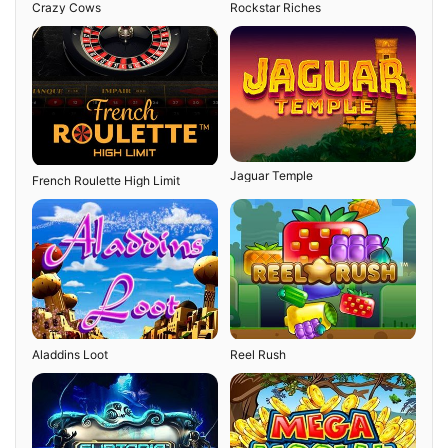
Ghostbusters
Rockstar Riches
Jaguar Temple
French Roulette High Limit
Aladdins Loot
Reel Rush