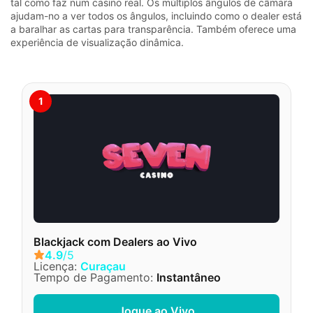
tal como faz num casino real. Os múltiplos ângulos de câmara
ajudam-no a ver todos os ângulos, incluindo como o dealer está
a baralhar as cartas para transparência. Também oferece uma
experiência de visualização dinâmica.
Blackjack com Dealers ao Vivo
4.9
/5
Licença:
Curaçau
Tempo de Pagamento:
Instantâneo
Jogue ao Vivo