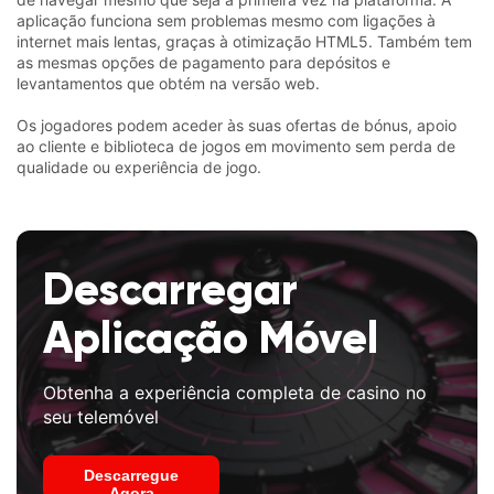
aplicação funciona sem problemas mesmo com ligações à
internet mais lentas, graças à otimização HTML5. Também tem
as mesmas opções de pagamento para depósitos e
levantamentos que obtém na versão web.
Os jogadores podem aceder às suas ofertas de bónus, apoio
ao cliente e biblioteca de jogos em movimento sem perda de
qualidade ou experiência de jogo.
Descarregar
Aplicação Móvel
Obtenha a experiência completa de casino no
seu telemóvel
Descarregue
Agora