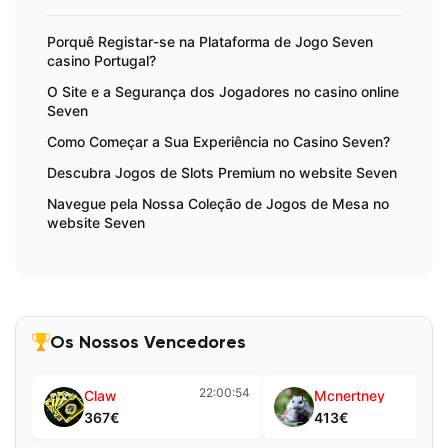
Porquê Registar-se na Plataforma de Jogo Seven
casino Portugal?
O Site e a Segurança dos Jogadores no casino online
Seven
Como Começar a Sua Experiência no Casino Seven?
Descubra Jogos de Slots Premium no website Seven
Navegue pela Nossa Coleção de Jogos de Mesa no
website Seven
Obtenha a Experiência de Casino Físico com
Croupiers Qualificados no Seven Live
Bónus e Recompensas Diárias do casino online
Seven
Os Nossos Vencedores
Métodos de Pagamento para Depósitos e
Levantamentos no Casino Seven World
22:00:54
22
Claw
Mcnertney
Jogue em Movimento com a Plataforma Móvel Seven
367€
413€
Apoio ao Cliente do Seven casino Portugal