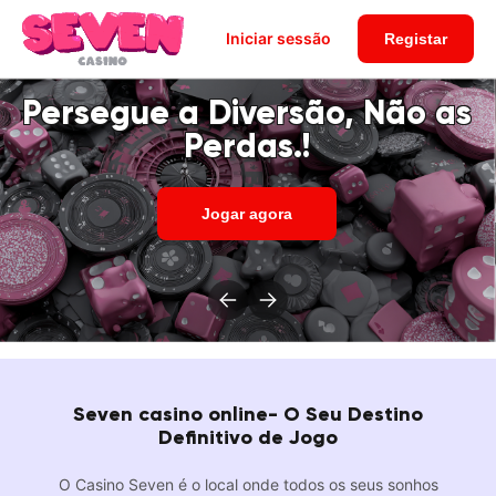
Iniciar sessão
Registar
Persegue a Diversão, Não as
Perdas.!
Jogar agora
Seven casino online- O Seu Destino
Definitivo de Jogo
O Casino Seven é o local onde todos os seus sonhos